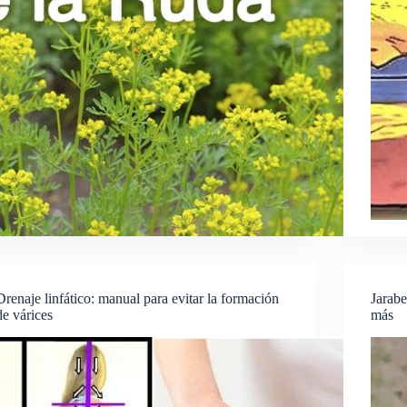
Drenaje linfático: manual para evitar la formación
Jarabe
de várices
más