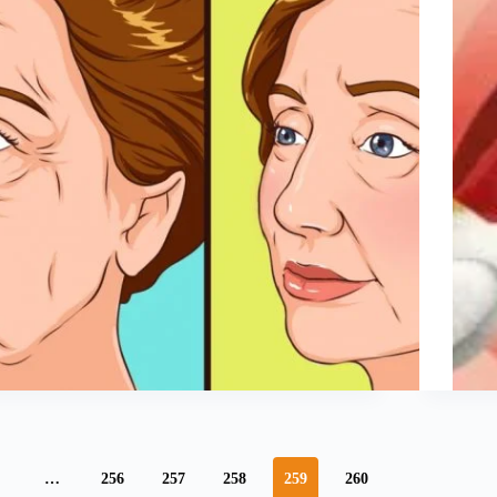
…
256
257
258
259
260