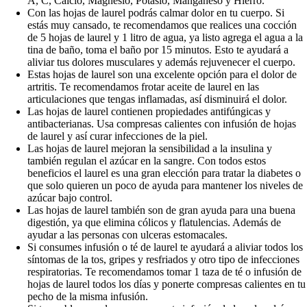
A, C, Calcio, Magnesio, Potasio, Manganeso y Hierro.
Con las hojas de laurel podrás calmar dolor en tu cuerpo. Si
estás muy cansado, te recomendamos que realices una cocción
de 5 hojas de laurel y 1 litro de agua, ya listo agrega el agua a la
tina de baño, toma el baño por 15 minutos. Esto te ayudará a
aliviar tus dolores musculares y además rejuvenecer el cuerpo.
Estas hojas de laurel son una excelente opción para el dolor de
artritis. Te recomendamos frotar aceite de laurel en las
articulaciones que tengas inflamadas, así disminuirá el dolor.
Las hojas de laurel contienen propiedades antifúngicas y
antibacterianas. Usa compresas calientes con infusión de hojas
de laurel y así curar infecciones de la piel.
Las hojas de laurel mejoran la sensibilidad a la insulina y
también regulan el azúcar en la sangre. Con todos estos
beneficios el laurel es una gran elección para tratar la diabetes o
que solo quieren un poco de ayuda para mantener los niveles de
azúcar bajo control.
Las hojas de laurel también son de gran ayuda para una buena
digestión, ya que elimina cólicos y flatulencias. Además de
ayudar a las personas con ulceras estomacales.
Si consumes infusión o té de laurel te ayudará a aliviar todos los
síntomas de la tos, gripes y resfriados y otro tipo de infecciones
respiratorias. Te recomendamos tomar 1 taza de té o infusión de
hojas de laurel todos los días y ponerte compresas calientes en tu
pecho de la misma infusión.