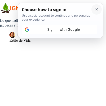
Saltar
al
contenido
Lo que nadie te a contado del Laurel..elimina ronquidos,
jaquecas y más
Pedro Lisperguer
17 marzo, 2018
Estilo de Vida