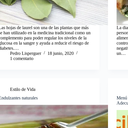
Las hojas de laurel son una de las plantas que más
La dia
se han utilizado en la medicina tradicional como un
person
complemento para poder regular los niveles de la
alimen
glucosa en la sangre y ayuda a reducir el riesgo de
contro
diabetes.…
negati
Pedro Lisperguer
18 junio, 2020
un…
1 comentario
Estilo de Vida
Endulzantes naturales
Menú p
Adec