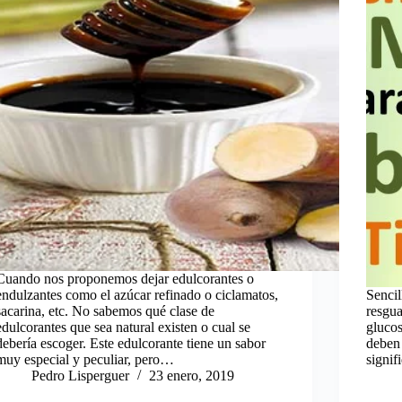
Cuando nos proponemos dejar edulcorantes o
endulzantes como el azúcar refinado o ciclamatos,
Sencil
sacarina, etc. No sabemos qué clase de
resgua
edulcorantes que sea natural existen o cual se
glucos
debería escoger. Este edulcorante tiene un sabor
deben 
muy especial y peculiar, pero…
signif
Pedro Lisperguer
23 enero, 2019