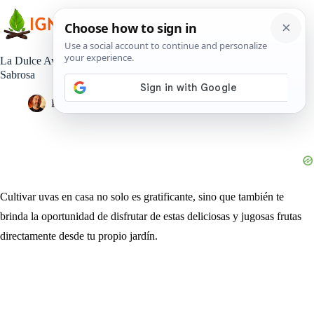
Saltar
al
contenido
La Dulce Aventura de Cultivar Uvas en Casa: Guía Práctica y
Sabrosa
Pedro Lisperguer
9 enero, 2024
Estilo de Vida
Cultivar uvas en casa no solo es gratificante, sino que también te
brinda la oportunidad de disfrutar de estas deliciosas y jugosas frutas
directamente desde tu propio jardín.