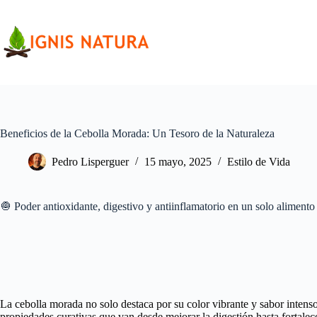
Saltar
al
contenido
Beneficios de la Cebolla Morada: Un Tesoro de la Naturaleza
Pedro Lisperguer
15 mayo, 2025
Estilo de Vida
🧅 Poder antioxidante, digestivo y antiinflamatorio en un solo alimento
La cebolla morada no solo destaca por su color vibrante y sabor intenso
propiedades curativas que van desde mejorar la digestión hasta fortalec