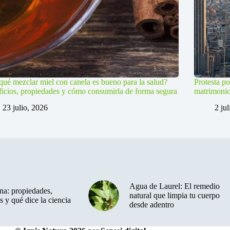
qué mezclar miel con canela es bueno para la salud?
Protesta po
icios, propiedades y cómo consumirla de forma segura
matrimoni
23 julio, 2026
2 ju
Agua de Laurel: El remedio
a: propiedades,
natural que limpia tu cuerpo
s y qué dice la ciencia
desde adentro