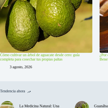
Cómo cultivar un árbol de aguacate desde cero: guía
¿Por 
completa para cosechar tus propias paltas
Benef
3 agosto, 2026
Tendencia ahora
La Medicina Natural: Una
Guanában