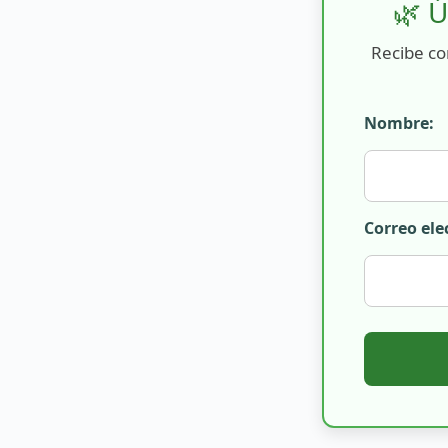
🌿 Ú
Recibe co
Nombre:
Correo ele