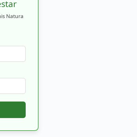
estar
nis Natura