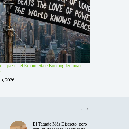
r la paz en el Empire State Building termina en
o
lio, 2026
El Tatuaje Más Discreto, pero