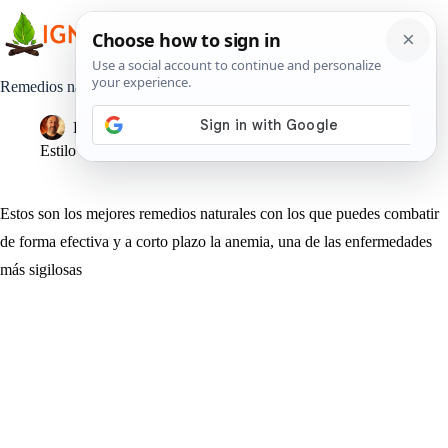
Saltar
al
contenido
Remedios naturales contra la anemia
Pedro Lisperguer
14 junio, 2019
Estilo de Vida
Estos son los mejores remedios naturales con los que puedes combatir
de forma efectiva y a corto plazo la anemia, una de las enfermedades
más sigilosas