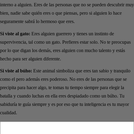
interno a alguien. Eres de las personas que no se pueden descubrir muy
bien, nadie sabe quién eres o que piensas, pero si alguien lo hace
seguramente sabrá lo hermoso que eres.
Si viste al gato:
Eres alguien guerrero y tienes un instinto de
supervivencia, tal como un gato. Prefieres estar solo. No te preocupas
por lo que digan los demás, eres alguien con mucho talento y estás
hecho para ser alguien diferente.
Si viste al búho:
Este animal simboliza que eres tan sabio y tranquilo
como el pero además eres poderoso. No eres de las personas que se
precipita para hacer algo, te tomas tu tiempo siempre para elegir la
batalla y cuando luchas en ella eres despiadado como un búho. Tu
sabiduría te guía siempre y es por eso que tu inteligencia es tu mayor
cualidad.