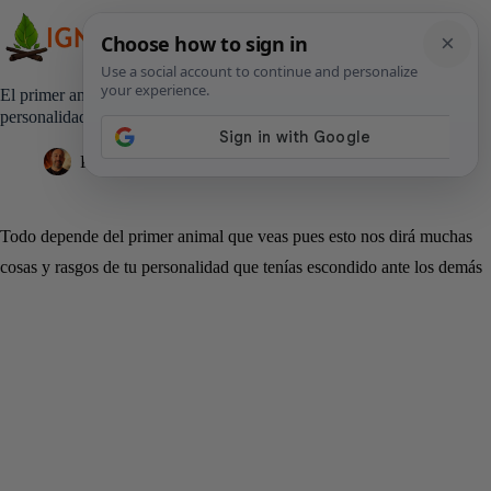
Saltar
al
contenido
El primer animal que veas primero revelará mucho sobre tu
personalidad
Pedro Lisperguer
3 abril, 2019
Estilo de Vida
Todo depende del primer animal que veas pues esto nos dirá muchas
cosas y rasgos de tu personalidad que tenías escondido ante los demás