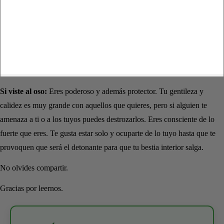
Si viste al oso:
Eres poderoso y además protector. Tu gentileza y
calidez es muy grande con aquellos que quieres, pero si alguien te
amenaza a ti o a los tuyos puedes destrozarlos. Eres consciente de lo
fuerte que eres. Te gusta estar solo y ocuparte de lo tuyo hasta que te
provoquen que será el detonante para que tu bestia interior salga.
No olvides compartir.
Gracias por leernos.