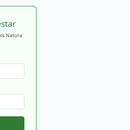
estar
nis Natura