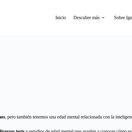
Inicio
Descubre más
Sobre Ign
mos
, pero también tenemos una edad mental relacionada con la intelig
iversos tests
y estudios de edad mental que ayudan a conocer cómo es c