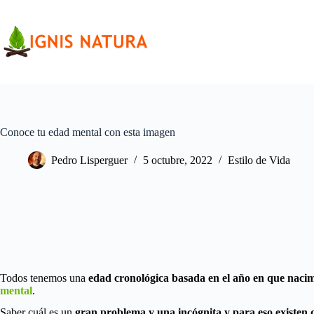
Saltar
al
contenido
Conoce tu edad mental con esta imagen
Pedro Lisperguer
5 octubre, 2022
Estilo de Vida
Todos tenemos una
edad cronológica basada en el año en que naci
mental
.
Saber cuál es un
gran problema y una incógnita y para eso existen d