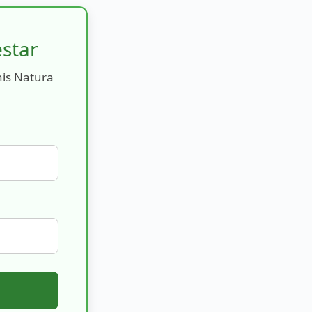
estar
nis Natura