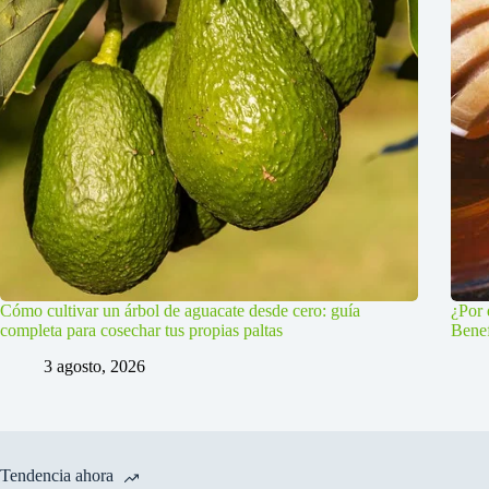
Cómo cultivar un árbol de aguacate desde cero: guía
¿Por 
completa para cosechar tus propias paltas
Benef
3 agosto, 2026
Tendencia ahora