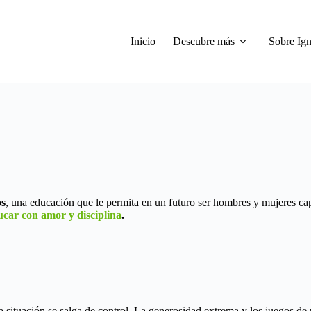
Inicio
Descubre más
Sobre Ign
os
, una educación que le permita en un futuro ser hombres y mujeres cap
ucar con amor y disciplina
.
a situación se salga de control. La generosidad extrema y los juegos de