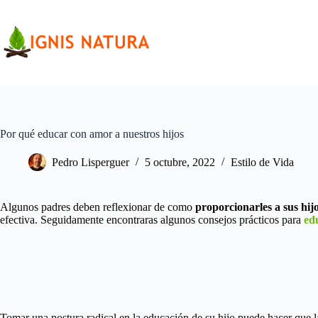
Saltar
al
contenido
Por qué educar con amor a nuestros hijos
Pedro Lisperguer
5 octubre, 2022
Estilo de Vida
Algunos padres deben reflexionar de como
proporcionarles a sus hij
efectiva. Seguidamente encontraras algunos consejos prácticos
para
ed
Tomar una postura radical en la educación de su hijo puede hacer que l