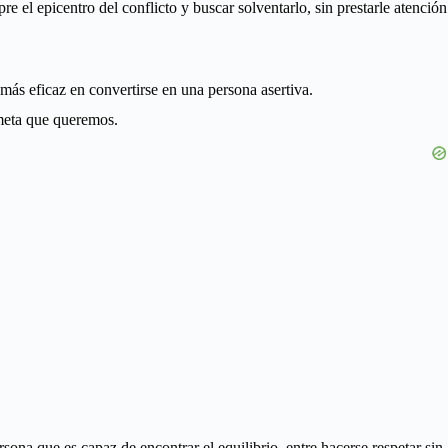
e el epicentro del conflicto y buscar solventarlo, sin prestarle atención
más eficaz en convertirse en una persona asertiva.
 meta que queremos.
rsona que es capaz de encontrar el equilibrio, entre hacerse respetar sin