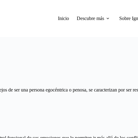
Inicio
Descubre más
Sobre Ign
ejos de ser una persona egocéntrica o penosa, se caracterizan por ser re
rol funcional de sus emociones que le permiten ir más allá de los confli