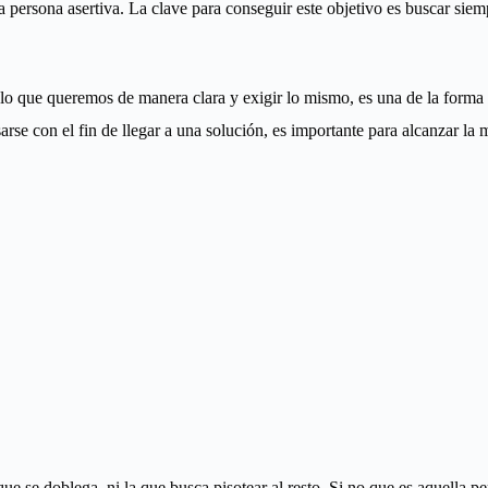
 persona asertiva. La clave para conseguir este objetivo es buscar siempr
 lo que queremos de manera clara y exigir lo mismo, es una de la forma 
se con el fin de llegar a una solución, es importante para alcanzar la
ue se doblega, ni la que busca pisotear al resto. Si no que es aquella pe