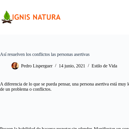
Saltar
al
contenido
Así resuelven los conflictos las personas asertivas
Pedro Lisperguer
14 junio, 2021
Estilo de Vida
A diferencia de lo que se pueda pensar, una persona asertiva está muy l
de un problema o conflictos.
Poseen la habilidad de hacerse respetar sin ofender. Manifiestan un cont