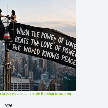
r la paz en el Empire State Building termina en
o
lio, 2026