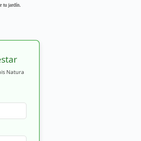
 tu jardín.
estar
nis Natura