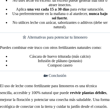
No uses leche en exceso: un exceso puede generar mal olor o
atraer insectos.
Aplica
una vez cada 15 a 30 días
para evitar saturación.
Usa preferentemente en la mañana o al atardecer,
nunca bajo
sol fuerte
.
No utilices leche con azúcar, saborizantes o aditivos (debe ser
natural).
🌼 Alternativas para potenciar tu limonero
Puedes combinar este truco con otros fertilizantes naturales como:
Cáscara de huevo triturada (más calcio)
Infusión de plátano (potasio)
Compost casero
🏡 Conclusión
El uso de leche como fertilizante para limoneros es una técnica
sencilla, accesible y 100% natural que puede
revivir plantas débiles
,
mejorar la floración y potenciar una cosecha más saludable. Una forma
ecológica de conectar con la tierra y cuidar tu jardín desde el corazón.