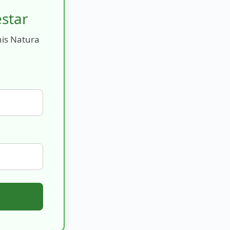
estar
nis Natura