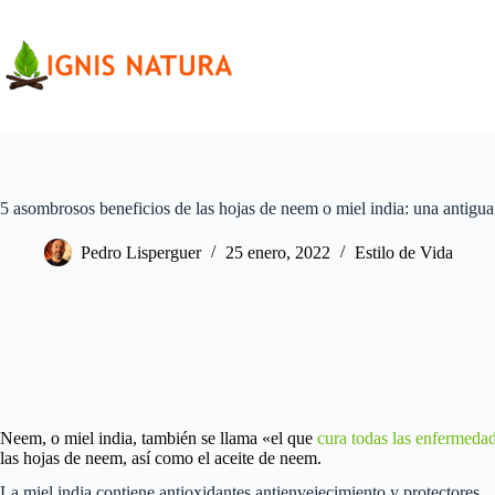
Saltar
al
contenido
5 asombrosos beneficios de las hojas de neem o miel india: una antigua 
Pedro Lisperguer
25 enero, 2022
Estilo de Vida
Neem, o miel india, también se llama «el que
cura todas las enfermeda
las hojas de neem, así como el aceite de neem.
La miel india contiene antioxidantes antienvejecimiento y protectores