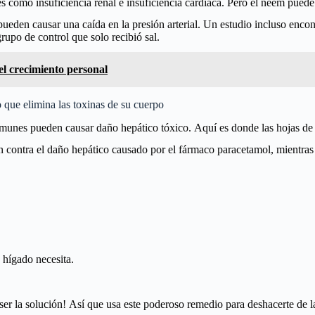
s como insuficiencia renal e insuficiencia cardíaca. Pero el neem puede 
ueden causar una caída en la presión arterial. Un estudio incluso enco
rupo de control que solo recibió sal.
el crecimiento personal
que elimina las toxinas de su cuerpo
munes pueden causar daño hepático tóxico. Aquí es donde las hojas d
n contra el daño hepático causado por el fármaco paracetamol, mientras 
 hígado necesita.
er la solución! Así que usa este poderoso remedio para deshacerte de l