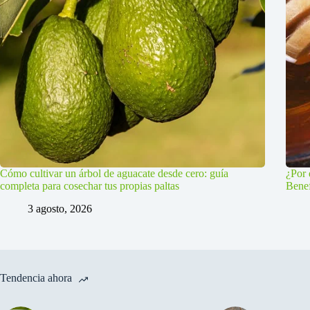
Cómo cultivar un árbol de aguacate desde cero: guía
¿Por 
completa para cosechar tus propias paltas
Benef
3 agosto, 2026
Tendencia ahora