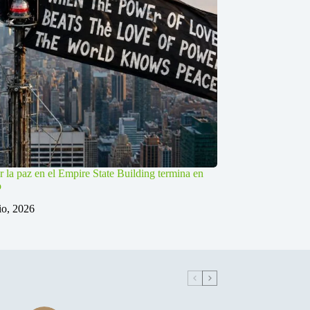
r la paz en el Empire State Building termina en
o
lio, 2026