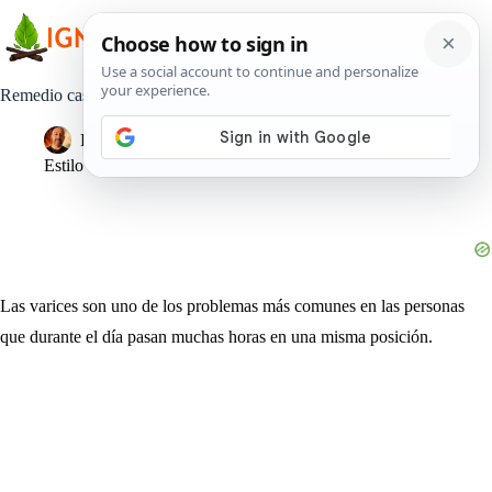
Saltar
al
contenido
Remedio casero de aceite de oliva para tratar las varices
Pedro Lisperguer
20 noviembre, 2019
Estilo de Vida
Las varices son uno de los problemas más comunes en las personas
que durante el día pasan muchas horas en una misma posición.