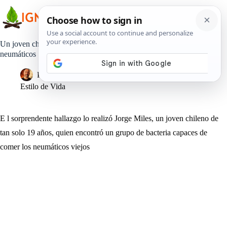
Saltar
al
contenido
Un joven chileno descubrió una poderosa bacteria que come
neumáticos
Pedro Lisperguer
6 septiembre, 2019
Estilo de Vida
E l sorprendente hallazgo lo realizó Jorge Miles, un joven chileno de
tan solo 19 años, quien encontró un grupo de bacteria capaces de
comer los neumáticos viejos