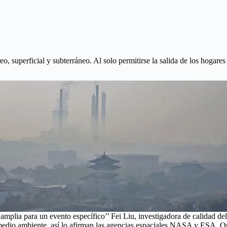
eo, superficial y subterráneo. Al solo permitirse la salida de los hogares
n amplia para un evento específico’’ Fei Liu, investigadora de calidad 
l medio ambiente, así lo afirman las agencias espaciales NASA y ESA. Q