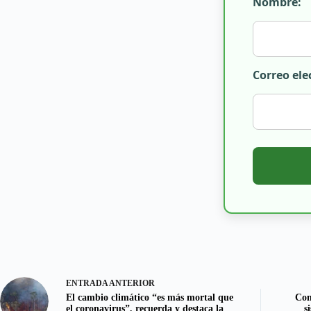
Nombre:
Correo ele
ENTRADA
ANTERIOR
El cambio climático “es más mortal que
Con
el coronavirus”, recuerda y destaca la
s