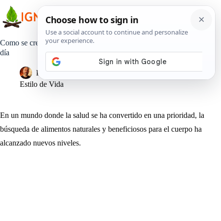
Saltar
al
contenido
Como se crea el Kefir paso a paso y porque consumirlo cada
día
Pedro Lisperguer
19 octubre, 2023
Estilo de Vida
En un mundo donde la salud se ha convertido en una prioridad, la
búsqueda de alimentos naturales y beneficiosos para el cuerpo ha
alcanzado nuevos niveles.