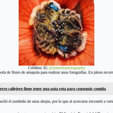
Créditos: IG
@jmneelyphotography
a de flores de amapola para realizar unas fotografías. En pleno recorri
erro callejero finge tener una pata rota para conseguir comida
scuchó el zumbido de unas abejas, por lo que al acercarse encontró a var