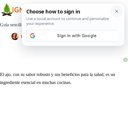
Saltar
al
contenido
Guía sencilla para cultivar ajo en casa
Pedro Lisperguer
9 enero, 2024
Estilo de Vida
El ajo, con su sabor robusto y sus beneficios para la salud, es un
ingrediente esencial en muchas cocinas.