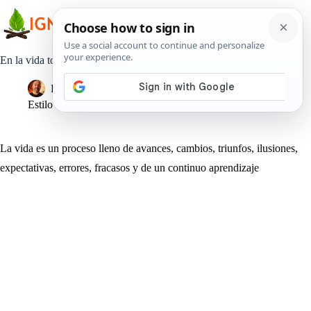
Saltar
al
contenido
En la vida todo llega, todo pasa y todo cambia
Pedro Lisperguer
16 agosto, 2019
Estilo de Vida
La vida es un proceso lleno de avances, cambios, triunfos, ilusiones,
expectativas, errores, fracasos y de un continuo aprendizaje