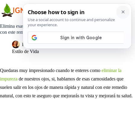
Saltar
al
contenido
Elimina esas carnosidades de tus ojos de forma rápida y natural
con este remedio casero muy efectivo, pruébalo.
Pedro Lisperguer
20 enero, 2022
Estilo de Vida
Quedaras muy impresionado cuando te enteres como
eliminar la
impureza
de nuestros ojos, si, hablamos de esas carnosidades que
suelen salir en los ojos de manera rápida y natural con este remedio
natural, con esto te aseguro que mejorarás tu vista y mejorará tu salud.