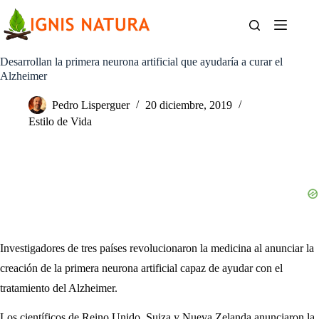
Saltar
al
contenido
Desarrollan la primera neurona artificial que ayudaría a curar el
Alzheimer
Pedro Lisperguer
20 diciembre, 2019
Estilo de Vida
Investigadores de tres países revolucionaron la medicina al anunciar la
creación de la primera neurona artificial capaz de ayudar con el
tratamiento del Alzheimer.
Los científicos de Reino Unido, Suiza y Nueva Zelanda anunciaron la