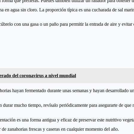
 forma que prefieras. Puedes también utilizar un rallador para obtener ti
a en agua sin cloro. La proporción típica es una cucharada de sal marin
cúbrelo con una gasa o un paño para permitir la entrada de aire y evitar 
erado del coronavirus a nivel mundial
orias hayan fermentado durante unas semanas y hayan desarrollado un s
durar mucho tiempo, revísalo periódicamente para asegurarte de que no
ntación es una forma antigua y eficaz de preservar este nutritivo veget
ar de zanahorias frescas y caseras en cualquier momento del año.