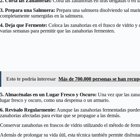
2. Corta las Zanahorias:
Corta las zanahorias en tiras delgadas o en la
3. Prepara una Salmuera:
Prepara una salmuera disolviendo sal marin
completamente sumergidas en la salmuera.
4. Deja que Fermente:
Coloca las zanahorias en el frasco de vidrio y 
varias semanas para permitir que las zanahorias fermenten.
Esto te podría interesar
Más de 700.000 personas se han recup
5. Almacénalas en un Lugar Fresco y Oscuro:
Una vez que las zanah
lugar fresco y oscuro, como una despensa o un armario.
6. Revísalo Regularmente:
Aunque las zanahorias fermentadas pueden 
zanahorias afectadas para evitar que se propague a las demás.
Conservar zanahorias en frascos de vidrio utilizando el método de ferme
Además de prolongar su vida útil, esta técnica también permite disfrut