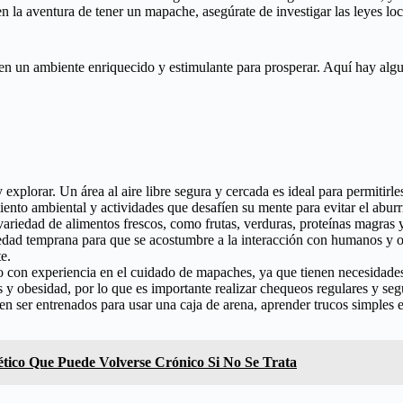
en la aventura de tener un mapache, asegúrate de investigar las leyes lo
ren un ambiente enriquecido y estimulante para prosperar. Aquí hay alg
lorar. Un área al aire libre segura y cercada es ideal para permitirles e
miento ambiental y actividades que desafíen su mente para evitar el abur
variedad de alimentos frescos, como frutas, verduras, proteínas magras
 edad temprana para que se acostumbre a la interacción con humanos y 
e.
io con experiencia en el cuidado de mapaches, ya que tienen necesidade
 y obesidad, por lo que es importante realizar chequeos regulares y seg
n ser entrenados para usar una caja de arena, aprender trucos simples e
tico Que Puede Volverse Crónico Si No Se Trata