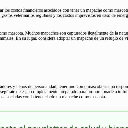
r los costos financieros asociados con tener un mapache como mascota. 
os gastos veterinarios regulares y los costos imprevistos en caso de emer
como mascota. Muchos mapaches son capturados ilegalmente de la natura
 animales. En su lugar, considera adoptar un mapache de un refugio de v
ores y llenos de personalidad, tener uno como mascota es una respons
, asegúrate de estar completamente preparado para proporcionarle a tu 
ieras asociadas con la tenencia de un mapache como mascota.