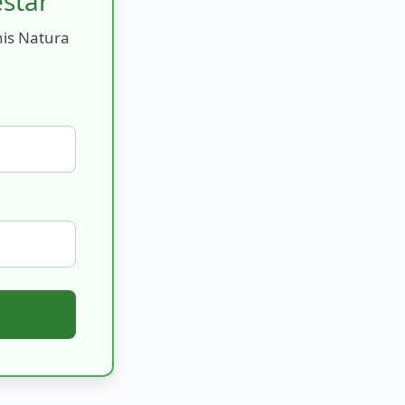
estar
nis Natura