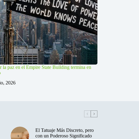
r la paz en el Empire State Building termina en
o
lio, 2026
El Tatuaje Más Discreto, pero
con un Poderoso Significado