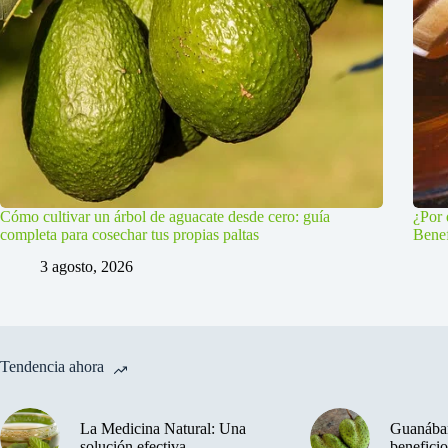
Cómo cultivar un árbol de aguacate desde cero: guía
¿Por 
completa para cosechar tus propias paltas
Benef
3 agosto, 2026
Tendencia ahora
La Medicina Natural: Una
Guanában
solución efectiva
beneficio