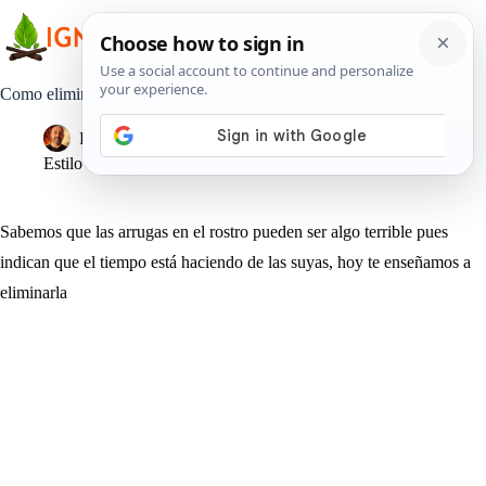
Saltar
al
contenido
Como eliminar completamente las arrugas alrededor de la boca
Pedro Lisperguer
21 junio, 2019
Estilo de Vida
Sabemos que las arrugas en el rostro pueden ser algo terrible pues
indican que el tiempo está haciendo de las suyas, hoy te enseñamos a
eliminarla