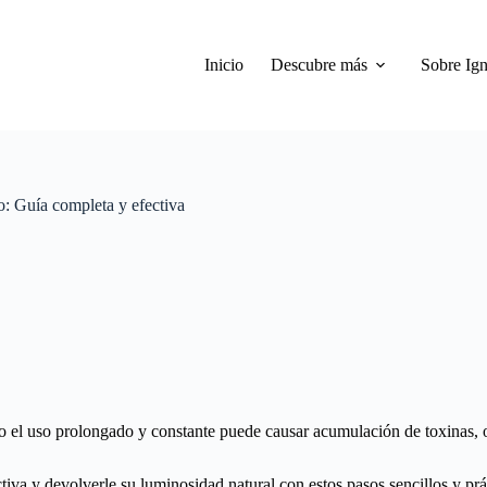
Inicio
Descubre más
Sobre Ign
o: Guía completa y efectiva
ero el uso prolongado y constante puede causar acumulación de toxinas, o
tiva y devolverle su luminosidad natural con estos pasos sencillos y prá