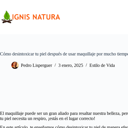
Saltar
al
contenido
Cómo desintoxicar tu piel después de usar maquillaje por mucho tiemp
Pedro Lisperguer
3 enero, 2025
Estilo de Vida
El maquillaje puede ser un gran aliado para resaltar nuestra belleza, p
tu piel necesita un respiro, ¡estás en el lugar correcto!
En este artículo, te enseñamos cómo desintoxicar tu piel de manera efec