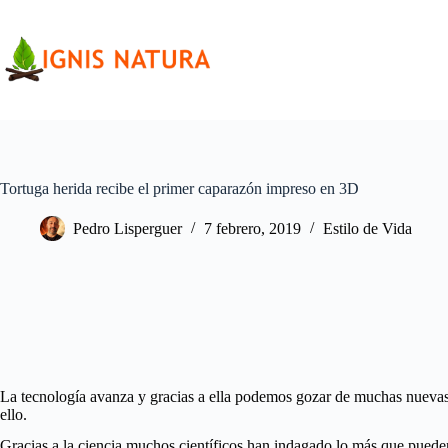
Saltar
al
contenido
Tortuga herida recibe el primer caparazón impreso en 3D
Pedro Lisperguer
7 febrero, 2019
Estilo de Vida
La tecnología avanza y gracias a ella podemos gozar de muchas nuevas
ello.
Gracias a la ciencia muchos científicos han indagado lo más que puede