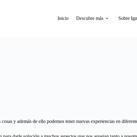
Inicio
Descubre más
Sobre Ign
 cosas y además de ello podemos tener nuevas experiencias en diferent
n para darle solución a muchos aspectos que nos aquejan tanto a nosotr