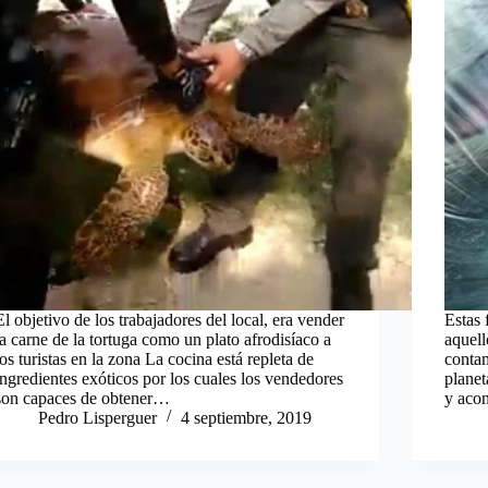
El objetivo de los trabajadores del local, era vender
Estas 
la carne de la tortuga como un plato afrodisíaco a
aquell
los turistas en la zona La cocina está repleta de
contam
ingredientes exóticos por los cuales los vendedores
planet
son capaces de obtener…
y aco
Pedro Lisperguer
4 septiembre, 2019