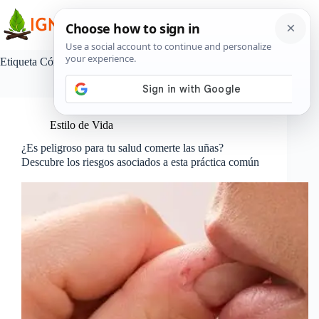
Saltar
al
contenido
Etiqueta
Cómo la onicofagia afecta tus dientes
Estilo de Vida
¿Es peligroso para tu salud comerte las uñas?
Descubre los riesgos asociados a esta práctica común