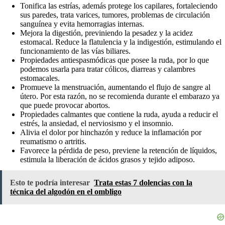
Tonifica las estrías, además protege los capilares, fortaleciendo
sus paredes, trata varices, tumores, problemas de circulación
sanguínea y evita hemorragias internas.
Mejora la digestión, previniendo la pesadez y la acidez
estomacal. Reduce la flatulencia y la indigestión, estimulando el
funcionamiento de las vías biliares.
Propiedades antiespasmódicas que posee la ruda, por lo que
podemos usarla para tratar cólicos, diarreas y calambres
estomacales.
Promueve la menstruación, aumentando el flujo de sangre al
útero. Por esta razón, no se recomienda durante el embarazo ya
que puede provocar abortos.
Propiedades calmantes que contiene la ruda, ayuda a reducir el
estrés, la ansiedad, el nerviosismo y el insomnio.
Alivia el dolor por hinchazón y reduce la inflamación por
reumatismo o artritis.
Favorece la pérdida de peso, previene la retención de líquidos,
estimula la liberación de ácidos grasos y tejido adiposo.
Esto te podría interesar
Trata estas 7 dolencias con la
técnica del algodón en el ombligo