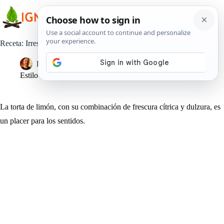
Saltar
al
contenido
Receta: Irresistible Torta de Limón que se Derrite en la Boca
Pedro Lisperguer
26 noviembre, 2023
Estilo de Vida
La torta de limón, con su combinación de frescura cítrica y dulzura, es
un placer para los sentidos.