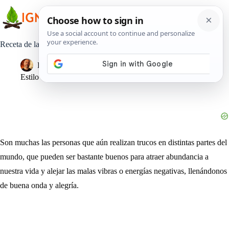
Saltar
al
contenido
Receta de la prosperidad: ajo y laurel alejan las malas energías
Pedro Lisperguer
9 agosto, 2018
Estilo de Vida
Son muchas las personas que aún realizan trucos en distintas partes del
mundo, que pueden ser bastante buenos para atraer abundancia a
nuestra vida y alejar las malas vibras o energías negativas, llenándonos
de buena onda y alegría.