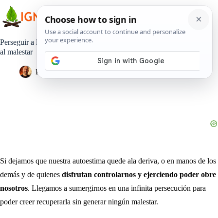
Saltar
al
contenido
Perseguir a los que nos hacen daño, una forma de condenarnos
al malestar
Pedro Lisperguer
17 julio, 2020
Estilo de Vida
Si dejamos que nuestra autoestima quede ala deriva, o en manos de los
demás y de quienes
disfrutan controlarnos y ejerciendo poder obre
nosotros
. Llegamos a sumergirnos en una infinita persecución para
poder creer recuperarla sin generar ningún malestar.