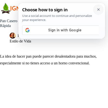
Saltar
al
contenido
Pan Casero en Sartén: Una Receta Facil, Deliciosa y Super
Rápida
Pedro Lisperguer
25 noviembre, 2023
Estilo de Vida
La idea de hacer pan puede parecer desalentadora para muchos,
especialmente si no tienes acceso a un horno convencional.