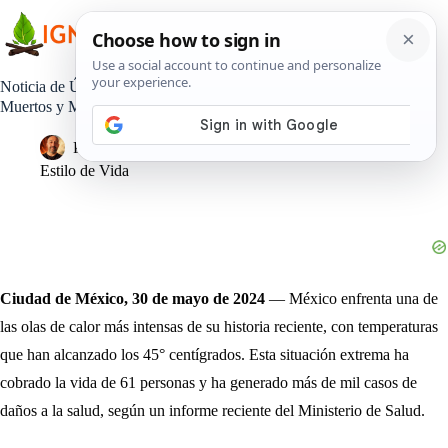
Saltar
al
contenido
Noticia de Última Hora: Ola de Calor en México Deja 61
Muertos y Más de Mil Afectados
Pedro Lisperguer
31 mayo, 2024
Estilo de Vida
Ciudad de México, 30 de mayo de 2024
— México enfrenta una de
las olas de calor más intensas de su historia reciente, con temperaturas
que han alcanzado los 45° centígrados. Esta situación extrema ha
cobrado la vida de 61 personas y ha generado más de mil casos de
daños a la salud, según un informe reciente del Ministerio de Salud.