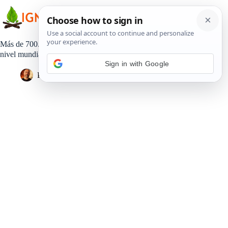
Saltar
al
contenido
Más de 700.000 personas se han recuperado del coronavirus a
nivel mundial
Sign in with Google
Pedro Lisperguer
22 abril, 2020
Estilo de Vida