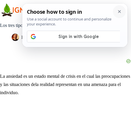
Saltar
al
contenido
Los tres tipos de ansiedad según Sigmund Freud
Pedro Lisperguer
7 mayo, 2020
Estilo de Vida
La ansiedad es un estado mental de crisis en el cual las preocupaciones
y las situaciones dela realidad representan en una amenaza para el
individuo.