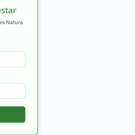
estar
nis Natura