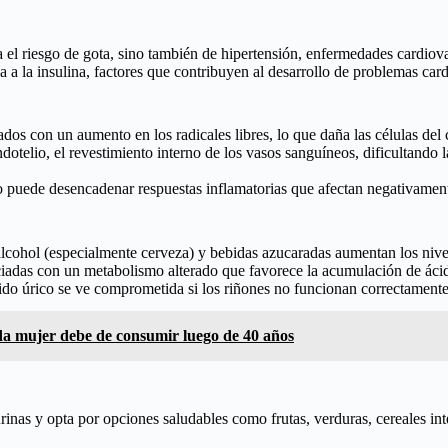
el riesgo de gota, sino también de hipertensión, enfermedades cardiova
 a la insulina, factores que contribuyen al desarrollo de problemas card
ados con un aumento en los radicales libres, lo que daña las células del
ndotelio, el revestimiento interno de los vasos sanguíneos, dificultando
 puede desencadenar respuestas inflamatorias que afectan negativamente
lcohol (especialmente cerveza) y bebidas azucaradas aumentan los nivel
iadas con un metabolismo alterado que favorece la acumulación de ácid
ido úrico se ve comprometida si los riñones no funcionan correctamente
da mujer debe de consumir luego de 40 años
rinas y opta por opciones saludables como frutas, verduras, cereales inte