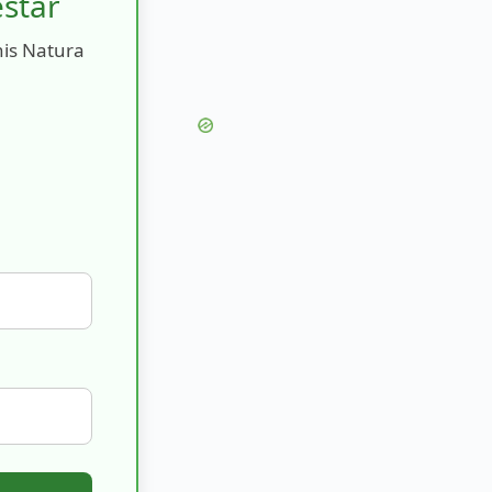
estar
nis Natura