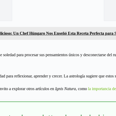
icioso: Un Chef Húngaro Nos Enseñó Esta Receta Perfecta para 
oledad para procesar sus pensamientos únicos y desconectarse del ruido
ad para reflexionar, aprender y crecer. La astrología sugiere que estos
nvito a explorar otros artículos en
Ignis Natura
, como
la importancia de