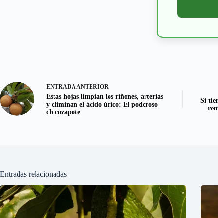
ENTRADA
ANTERIOR
Estas hojas limpian los riñones, arterias
Si tie
y eliminan el ácido úrico: El poderoso
rem
chicozapote
Entradas relacionadas