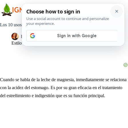
Saltar
al
contenido
Los 10 usos desconocidos de la leche de magnesia
Pedro Lisperguer
20 febrero, 2018
Estilo de Vida
Cuando se habla de la leche de magnesia, inmediatamente se relaciona
con la acidez del estomago. Es por su gran eficacia en el tratamiento
del estreñimiento e indigestión que es su función principal.