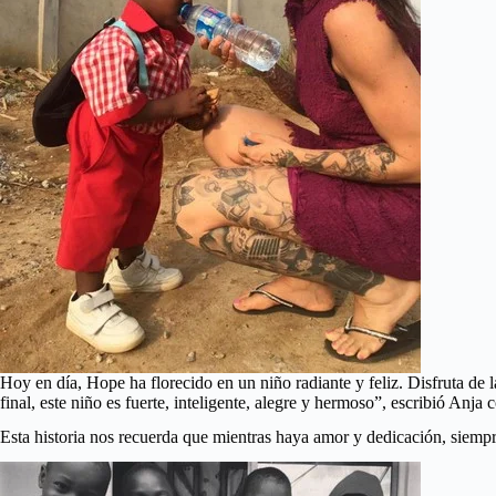
Hoy en día, Hope ha florecido en un niño radiante y feliz. Disfruta d
final, este niño es fuerte, inteligente, alegre y hermoso”, escribió Anja 
Esta historia nos recuerda que mientras haya amor y dedicación, siemp