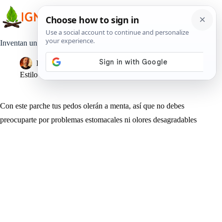
Saltar
al
contenido
Inventan un parche para que tus pedos huelan a menta.
Pedro Lisperguer
14 junio, 2019
Estilo de Vida
Con este parche tus pedos olerán a menta, así que no debes
preocuparte por problemas estomacales ni olores desagradables