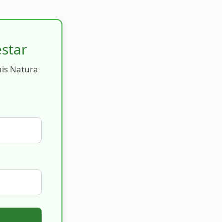
estar
nis Natura