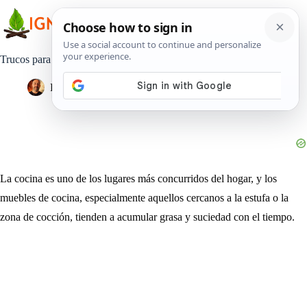
Saltar
al
contenido
Trucos para eliminar la grasa de los muebles de cocina
Pedro Lisperguer
5 junio, 2023
Estilo de Vida
La cocina es uno de los lugares más concurridos del hogar, y los
muebles de cocina, especialmente aquellos cercanos a la estufa o la
zona de cocción, tienden a acumular grasa y suciedad con el tiempo.