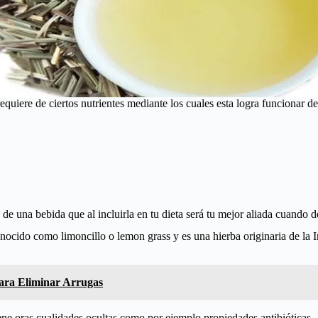
equiere de ciertos nutrientes mediante los cuales esta logra funcionar 
e una bebida que al incluirla en tu dieta será tu mejor aliada cuando d
onocido como limoncillo o lemon grass y es una hierba originaria de la
para Eliminar Arrugas
iene oras cualidades ocultas como por ejemplo propiedades antibióticas.