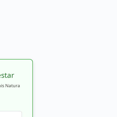
estar
nis Natura