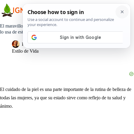
Saltar
al
contenido
El maravilloso aceite de coco puede dejar su piel más joven si
lo usa de esta manera
Pedro Lisperguer
30 diciembre, 2019
Estilo de Vida
El cuidado de la piel es una parte importante de la rutina de belleza de
todas las mujeres, ya que su estado sirve como reflejo de tu salud y
ánimo.