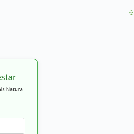
estar
nis Natura