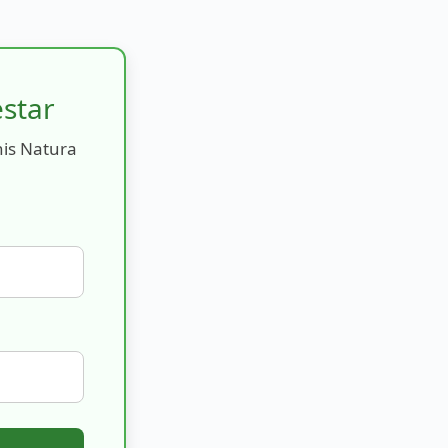
estar
nis Natura