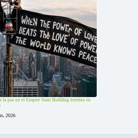
r la paz en el Empire State Building termina en
o
lio, 2026