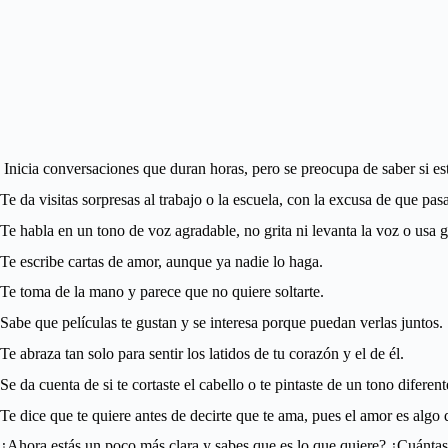
Inicia conversaciones que duran horas, pero se preocupa de saber si es
Te da visitas sorpresas al trabajo o la escuela, con la excusa de que pas
Te habla en un tono de voz agradable, no grita ni levanta la voz o usa g
Te escribe cartas de amor, aunque ya nadie lo haga.
Te toma de la mano y parece que no quiere soltarte.
Sabe que películas te gustan y se interesa porque puedan verlas juntos.
Te abraza tan solo para sentir los latidos de tu corazón y el de él.
Se da cuenta de si te cortaste el cabello o te pintaste de un tono diferent
Te dice que te quiere antes de decirte que te ama, pues el amor es algo
¿Ahora estás un poco más clara y sabes que es lo que quiere? ¿Cuántas 