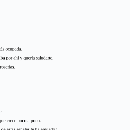
tás ocupada.
aba por ahí y quería saludarte.
roserías.
e.
 que crece poco a poco.
de estas señales te ha enviado?